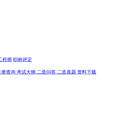
工程师
职称评定
注册查询
考试大纲
二造问答
二造真题
资料下载