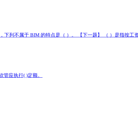
下列不属于 BIM 的特点是（ ）。
【下一题】
（ ）是指按工
管应执行( )定额。