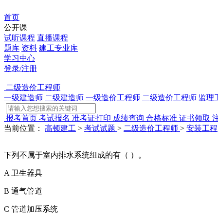
首页
公开课
试听课程
直播课程
题库
资料
建工专业库
学习中心
登录/注册
二级造价工程师
一级建造师
二级建造师
一级造价工程师
二级造价工程师
监理
报考首页
考试报名
准考证打印
成绩查询
合格标准
证书领取
当前位置：
高顿建工
>
考试试题
>
二级造价工程师
>
安装工程
下列不属于室内排水系统组成的有（ ）。
A
卫生器具
B
通气管道
C
管道加压系统