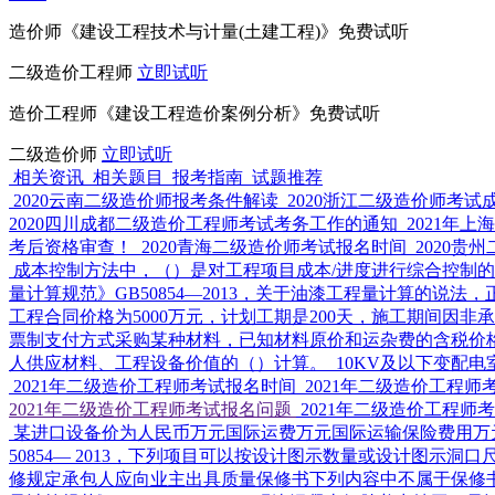
造价师《建设工程技术与计量(土建工程)》免费试听
二级造价工程师
立即试听
造价工程师《建设工程造价案例分析》免费试听
二级造价师
立即试听
相关资讯
相关题目
报考指南
试题推荐
2020云南二级造价师报考条件解读
2020浙江二级造价师考试
2020四川成都二级造价工程师考试考务工作的通知
2021年
考后资格审查！
2020青海二级造价师考试报名时间
2020贵
成本控制方法中，（）是对工程项目成本/进度进行综合控制
量计算规范》GB50854—2013，关于油漆工程量计算的说法
工程合同价格为5000万元，计划工期是200天，施工期间因
票制支付方式采购某种材料，已知材料原价和运杂费的含税价格分别
人供应材料、工程设备价值的（）计算。
10KV及以下变配
2021年二级造价工程师考试报名时间
2021年二级造价工程师
2021年二级造价工程师考试报名问题
2021年二级造价工程师
某进口设备价为人民币万元国际运费万元国际运输保险费用万
50854— 2013，下列项目可以按设计图示数量或设计图示洞口
修规定承包人应向业主出具质量保修书下列内容中不属于保修