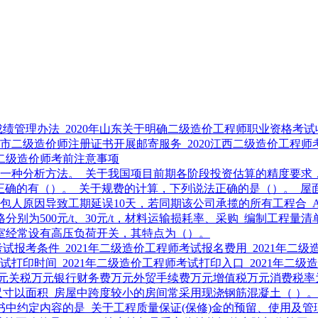
成绩管理办法
2020年山东关于明确二级造价工程师职业资格考
上海市二级造价师注册证书开展邮寄服务
2020江西二级造价工程
州二级造价师考前注意事项
的一种分析方法。
关于我国项目前期各阶段投资估算的精度要求
，正确的有（）。
关于规费的计算，下列说法正确的是（）。
屋
非承包人原因导致工期延误10天，若同期该公司承揽的所有工程合
为500元/t、30元/t，材料运输损耗率、采购
编制工程量清
电室经常设有高压负荷开关，其特点为（）。
考试报考条件
2021年二级造价工程师考试报名费用
2021年二
考试打印时间
2021年二级造价工程师考试打印入口
2021年二
元关税万元银行财务费万元外贸手续费万元增值税万元消费税率
尺寸以面积
房屋中跨度较小的房间常采用现浇钢筋混凝土（ ）。
书中约定内容的是
关于工程质量保证(保修)金的预留、使用及