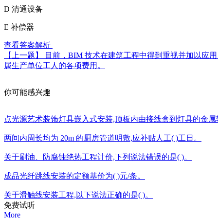
D
清通设备
E
补偿器
查看答案解析
【上一题】
目前，BIM 技术在建筑工程中得到重视并加以应用，
属生产单位工人的各项费用。
你可能感兴趣
点光源艺术装饰灯具嵌入式安装,顶板内由接线盒到灯具的金属软
两间内周长均为 20m 的厨房管道明敷,应补贴人工( )工日。
关于刷油、防腐蚀绝热工程计价,下列说法错误的是( )。
成品光纤跳线安装的定额基价为( )元/条。
关于滑触线安装工程,以下说法正确的是( )。
免费试听
More