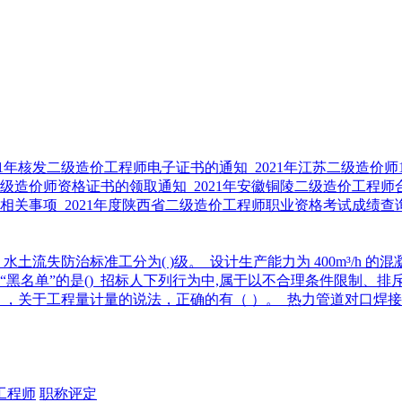
21年核发二级造价工程师电子证书的通知
2021年江苏二级造价
肥二级造价师资格证书的领取通知
2021年安徽铜陵二级造价工程
布相关事项
2021年度陕西省二级造价工程师职业资格考试成绩
水土流失防治标准工分为( )级。
设计生产能力为 400m³/h 的
黑名单”的是()
招标人下列行为中,属于以不合理条件限制、排斥
，关于工程量计量的说法，正确的有（ ）。
热力管道对口焊接
工程师
职称评定