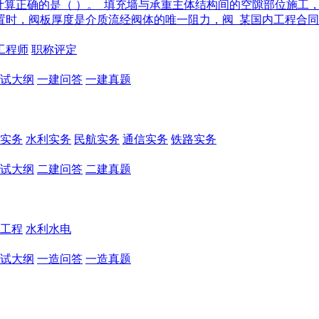
量计算正确的是（ ）。
填充墙与承重主体结构间的空隙部位施工，
置时，阀板厚度是介质流经阀体的唯一阻力，阀
某国内工程合同
工程师
职称评定
试大纲
一建问答
一建真题
实务
水利实务
民航实务
通信实务
铁路实务
试大纲
二建问答
二建真题
工程
水利水电
试大纲
一造问答
一造真题