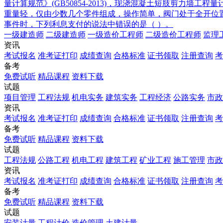
量计算规范》(GB50854-2013)，现浇混凝土短肢剪力墙工程
重量轻，仅由少数几个零件组成，操作简单，阀门处于全开位
事件时，下列利息支付的说法中错误的是（ ）。
一级建造师
二级建造师
一级造价工程师
二级造价工程师
监理
资讯
考试报名
准考证打印
成绩查询
合格标准
证书领取
注册查询
考
备考
免费试听
精品课程
资料下载
试题
项目管理
工程法规
机电实务
建筑实务
工程经济
公路实务
市政
资讯
考试报名
准考证打印
成绩查询
合格标准
证书领取
注册查询
考
备考
免费试听
精品课程
资料下载
试题
工程法规
公路工程
机电工程
建筑工程
矿业工程
施工管理
市政
资讯
考试报名
准考证打印
成绩查询
合格标准
证书领取
注册查询
考
备考
免费试听
精品课程
资料下载
试题
安装计量
工程计价
造价管理
土建计量