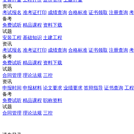
资讯
考试报名
准考证打印
成绩查询
合格标准
证书领取
注册查询
考
备考
免费试听
精品课程
资料下载
试题
安装工程
基础知识
土建工程
资讯
考试报名
准考证打印
成绩查询
合格标准
证书领取
注册查询
考
备考
免费试听
精品课程
资料下载
试题
合同管理
理论法规
三控
资讯
申报时间
申报材料
论文要求
业绩要求
答辩指导
证书查询
工程
备考
免费试听
精品课程
职称资料
试题
合同管理
理论法规
三控