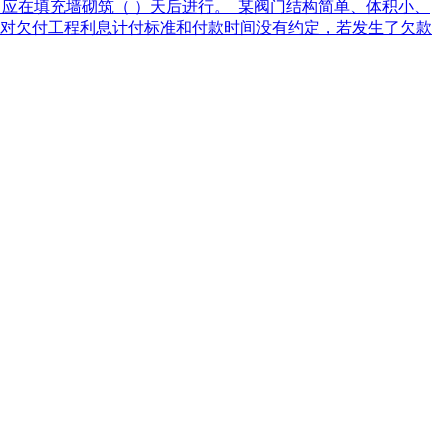
应在填充墙砌筑（ ）天后进行。
某阀门结构简单、体积小、
对欠付工程利息计付标准和付款时间没有约定，若发生了欠款