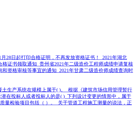
师1月28日起打印合格证明，不再发放资格证书！
2021年湖北
师合格证书领取通知
贵州省2021年二级造价工程师成绩申请复核
查询和资格审核等事宜的通知
2021年甘肃二级造价师成绩查询时
混凝土生产系统在规模上属于( )。
根据《建筑市场信用管理暂行
潜在投标人或者投标人的是( )
下列设计变更的情形中，属于
质量检验项目包括（ ）。
关于管道工程施工测量的说法，正