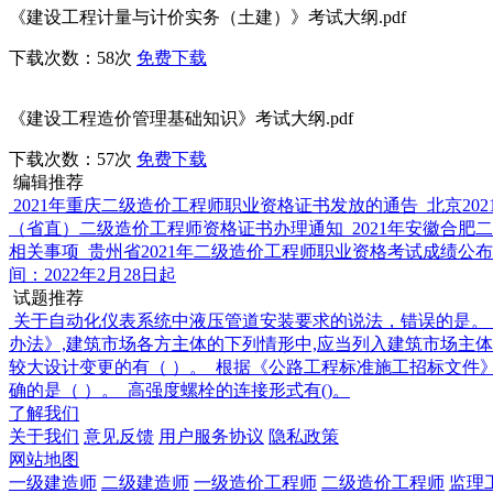
《建设工程计量与计价实务（土建）》考试大纲.pdf
下载次数：58次
免费下载
《建设工程造价管理基础知识》考试大纲.pdf
下载次数：57次
免费下载
编辑推荐
2021年重庆二级造价工程师职业资格证书发放的通告
北京20
（省直）二级造价工程师资格证书办理通知
2021年安徽合
相关事项
贵州省2021年二级造价工程师职业资格考试成绩公
间：2022年2月28日起
试题推荐
关于自动化仪表系统中液压管道安装要求的说法，错误的是。
办法》,建筑市场各方主体的下列情形中,应当列入建筑市场主体“
较大设计变更的有（ ）。
根据《公路工程标准施工招标文件》
确的是（ ）。
高强度螺栓的连接形式有()。
了解我们
关于我们
意见反馈
用户服务协议
隐私政策
网站地图
一级建造师
二级建造师
一级造价工程师
二级造价工程师
监理