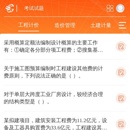
考试试题
工程计价
量
造价管理
土建计量
采用概算定额法编制设计概算的主要工作
有：①确定各分部分项工程费；②搜集基础资
料；③计算措施项目费；④编制概算编制说
明；⑤
关于施工图预算编制时工程建设其他费的计
费原则，下列说法正确的是（ ）。
对于单层大跨度工业厂房设计，较经济合理
的结构类型是（ ）。
某拟建项目，建筑安装工程费为11.2亿元，设
备及工器具购置费为33.6亿元，工程建设其他