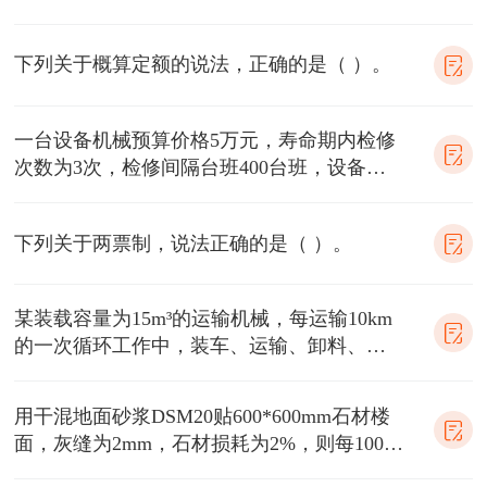
元，定额编制期同类项目的矿山工
下列关于概算定额的说法，正确的是（ ）。
一台设备机械预算价格5万元，寿命期内检修
次数为3次，检修间隔台班400台班，设备残
值率5%。该设备台班折旧费为（ ）。
下列关于两票制，说法正确的是（ ）。
某装载容量为15m³的运输机械，每运输10km
的一次循环工作中，装车、运输、卸料、空
转时间分别为10min、15min、
用干混地面砂浆DSM20贴600*600mm石材楼
面，灰缝为2mm，石材损耗为2%，则每100㎡
石材楼面中石材的消耗量为